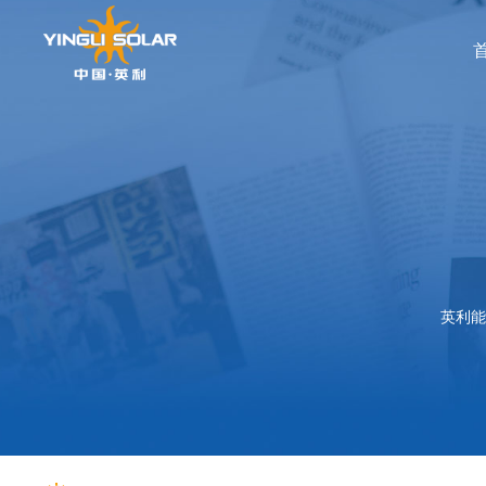
GLOBAL
APAC
了解英利能源发展
服务支持
解决方案
电站开发
高效产品
科技创新
英
资
Global
中国
Australia
品
产
英
宣
英利能
Japan
创
ES
全
下
社
可