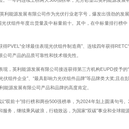
92位。一年内连续上榜两大500强榜单，充分彰显出英利能源发
，英利能源发展有限公司作为光伏行业老字号，爆发出强劲的发展
入围光伏组件年度出货量及中标量前十。其中，在中标量排行榜中，
得PVEL“全球最佳表现光伏组件制造商”、连续四年获得RET
限公司产品的品质可靠性和技术领先性。
现，英利能源发展有限公司接连获得第三方机构EUPD授予的
度优质光伏组件企业”、“最具影响力光伏组件品牌”等品牌类大奖;且
对英利能源发展有限公司产品和品牌的高度肯定。
“双前十”排行榜和两份500强榜单，为2024年划上圆满句号
服务，继续乘风破浪，行稳致远，为国家“双碳”事业和全球能源