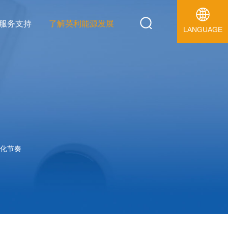
服务支持
了解英利能源发展
LANGUAGE
AMERICA
动态
用电站
研平台
质量认证
在线咨询
计算公式
加入我们
光伏+项目
经销商查询
联系英利能源发展
United States
闻
Portugal
化节奏
América Latina