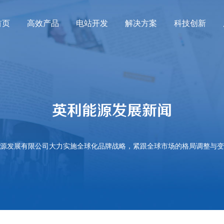
首页
高效产品
电站开发
解决方案
科技创新
EUROPE
利能源发展概况
料下载
户用电站
核心价值
产品服务
智能工厂
组件产品
地面电站
科技成果
核心优势
组件真伪查询
英利能源发展
商
科
Germany
英利能源发展新闻
牌故事
品资料
PANDA 3.0 系列 (N型 TOPCon)
France
防伪查询
英利能源发展新
利能源发展吉祥物
传资料
YLM 3.0 系列（P型PERC）
活动预告
源发展有限公司大力实施全球化品牌战略，紧跟全球市场的格局调整与变
Spain
新历程
G资料
招商加盟
Poland
球布局
载服务
招标公告
会责任
持续发展