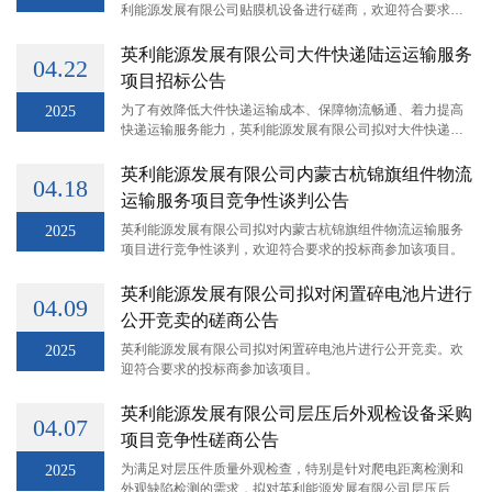
利能源发展有限公司贴膜机设备进行磋商，欢迎符合要求的
投标商参加该项目。
英利能源发展有限公司大件快递陆运运输服务
04.22
项目招标公告
United 
为了有效降低大件快递运输成本、保障物流畅通、着力提高
2025
Portuga
快递运输服务能力，英利能源发展有限公司拟对大件快递运
输项目进行竞争性谈判，欢迎符合要求的投标商参加该项
América
目。
英利能源发展有限公司内蒙古杭锦旗组件物流
04.18
运输服务项目竞争性谈判公告
英利能源发展有限公司拟对内蒙古杭锦旗组件物流运输服务
2025
项目进行竞争性谈判，欢迎符合要求的投标商参加该项目。
英利能源发展有限公司拟对闲置碎电池片进行
04.09
公开竞卖的磋商公告
英利能源发展有限公司拟对闲置碎电池片进行公开竞卖。欢
2025
迎符合要求的投标商参加该项目。
英利能源发展有限公司层压后外观检设备采购
04.07
项目竞争性磋商公告
为满足对层压件质量外观检查，特别是针对爬电距离检测和
2025
外观缺陷检测的需求，拟对英利能源发展有限公司层压后外