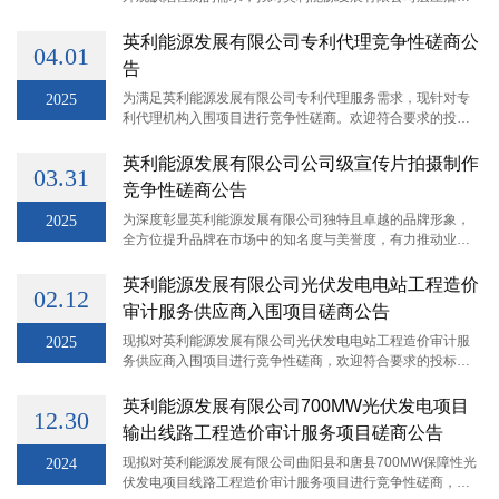
观检设备采购项目进行竞争性磋商，欢迎符合要求的投标商
参与该项目。
英利能源发展有限公司专利代理竞争性磋商公
04.01
告
为满足英利能源发展有限公司专利代理服务需求，现针对专
2025
利代理机构入围项目进行竞争性磋商。欢迎符合要求的投标
商参加此次项目的竞争性磋商。
英利能源发展有限公司公司级宣传片拍摄制作
03.31
竞争性磋商公告
为深度彰显英利能源发展有限公司独特且卓越的品牌形象，
2025
全方位提升品牌在市场中的知名度与美誉度，有力推动业务
合作领域的拓展，拟对公司级宣传片拍摄制作进行竞争性磋
商，欢迎符合要求的投标商参与该项目。
英利能源发展有限公司光伏发电电站工程造价
02.12
审计服务供应商入围项目磋商公告
现拟对英利能源发展有限公司光伏发电电站工程造价审计服
2025
务供应商入围项目进行竞争性磋商，欢迎符合要求的投标商
参加该项目。
英利能源发展有限公司700MW光伏发电项目
12.30
输出线路工程造价审计服务项目磋商公告
现拟对英利能源发展有限公司曲阳县和唐县700MW保障性光
2024
伏发电项目线路工程造价审计服务项目进行竞争性磋商，欢