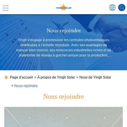
Nous rejoindre
Global
Yingli s’engage à promouvoir les centrales photovoltaïques
distribuées à l’échelle mondiale. Avec ses avantages de
marque bien connus, ses ressources industrielles riches et sa
plateforme de réseau à guichet unique pour la production,
中国
l’approvisionnement et la commercialisation, Yingli garantit
que les distributeurs et les franchisés obtiennent des prix plus
Australi
avantageux.
Japan
Page d’accueil
À propos de Yingli Solar
Nouv de Yingli Solar
Nous rejoindre
Nous rejoindre
Germa
France
Spain
Poland