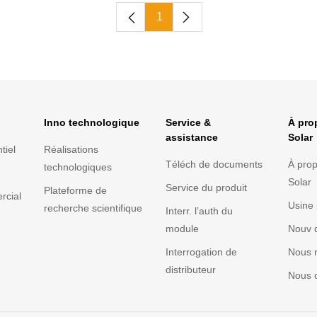
1
Inno technologique
Service &
À pro
assistance
Solar
tiel
Réalisations
Téléch de documents
À prop
technologiques
Solar
Service du produit
Plateforme de
rcial
Usine 
recherche scientifique
Interr. l’auth du
module
Nouv d
Interrogation de
Nous r
distributeur
Nous c