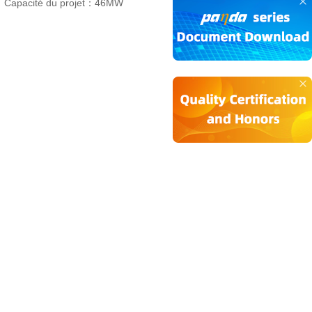
Capacité du projet：
46MW