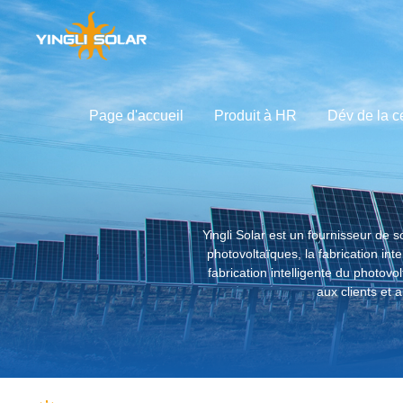
Page d'accueil
Produit à HR
Dév de la c
À propos de Yingli Solar
GLOBAL
Service & assistance
Dév de la centrale
Inno technologique
Solution
Produit à HR
APAC
À propos 
Té
Global
中国
Australia
Histoire de
Inf
Yingli Solar est un fournisseur de 
photovoltaïques, la fabrication inte
Histoire de
Inf
Japan
fabrication intelligente du photovo
Dispositio
Aut
aux clients et
Responsabil
Développe