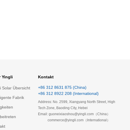
 Yingli
Kontakt
+86 312 8631 875 (China)
li Solar Übersicht
+86 312 8922 208 (International)
ligente Fabrik
Address: No. 2599, Xiangyang North Street, High
gkeiten
Tech Zone, Baoding City, Hebei
Email: guoneixiaoshou@yingli.com（China）
beitreten
commerce@yingli.com（International）
akt