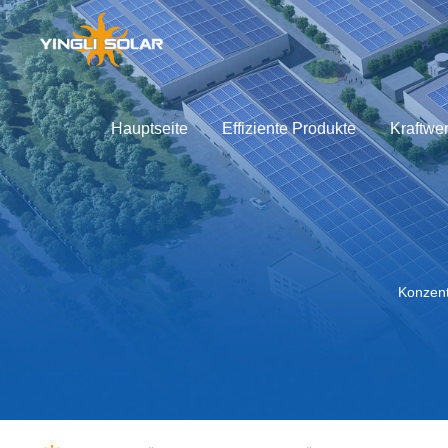
Hauptseite
Effiziente Produkte
Kraftwe
rvice-Unterstützung
ber Yingli
GLOBAL
Technische Innovation
Lösungen
Kraftwerkentwicklung
Effiziente Produkte
APAC
Unterlagen h
Yingli Solar
Global
中国
Unterlagen des
Markengeschi
Australia
Werbeunterlag
Geschichte de
Konzent
Japan
Andere Unterla
Globale Präs
Soziale Veran
Nachhaltige E