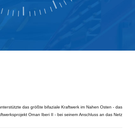
wissens
und tec
Energi
 unterstützte das größte bifaziale Kraftwerk im Nahen Osten - das
ftwerksprojekt Oman Iberi II - bei seinem Anschluss an das Netz