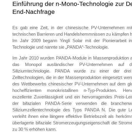
Einführung der n-Mono-Technologie zur D
End-Nachfrage
Es gab eine Zeit, in der chinesische PV-Unternehmen mi
technischen Barrieren und Handelshemmnissen zu kämpfen h
Im Jahr 2009 begann Yingli Solar mit der Pionierarbeit i
Technologie und nannte sie „PANDA“-Technologie.
Im Jahr 2010 wurden PANDA-Module in Massenproduktion au
das Monopol ausländischer PV-Unternehmen auf die h
Siliziumtechnologie. PANDA wurde zu einer der drei w
Zelltechnologien, die in der Massenproduktion eingesetzt we
des Wettbewerbs chinesischer PV-Unternehmen auf dem glo
hocheffizienten monokristallinen n-Typ-Produkten. Her
exzellente Zuverlässigkeit und ein hervorragendes Preis-Lei
der bifazialen PANDA-Serie verwenden die branchenwei
Siliziumzellentechnologie des Typs PANDA N. Die gute L
verleiht ihnen eine längere effektive Betriebszeit als herk
überlagerte bifaziale Stromerzeugungseigenschaft die Stro
zu 30 % erhöhen kann.