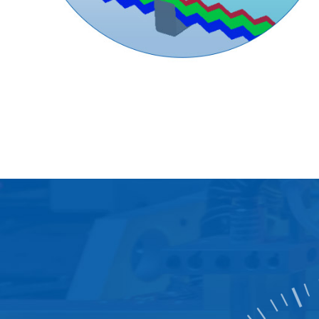
nischer
elastung des Moduls kommt
neelast. Die Temperatur der
gsläufig niedrig, so dass der