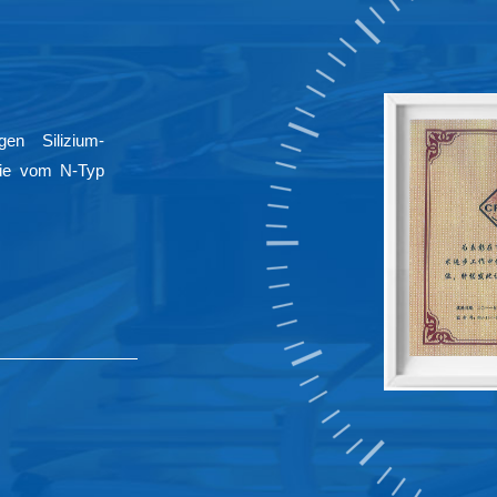
en (-40 bis -5 ℃) durchgeführt
s Moduls, Schneelasten und
 widerstehen, umfassend zu
ANDA-Modul dem statischen
gen Silizium-
Temperaturen unterzogen wurde,
ogie vom N-Typ
 in den Zellen (siehe Abbildung
betrug nur 0,54 %.