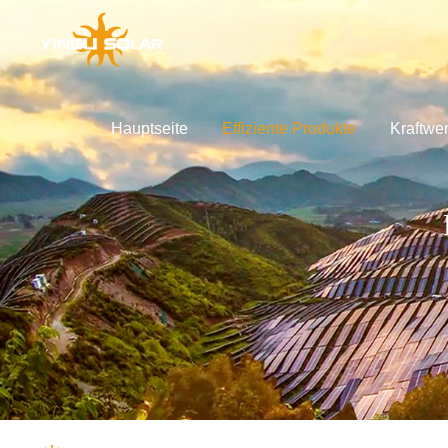
Hauptseite
Effiziente Produkte
Kraftwe
rvice-Unterstützung
ber Yingli
GLOBAL
Technische Innovation
Lösungen
Kraftwerkentwicklung
Effiziente Produkte
APAC
Unterlagen h
Yingli Solar
Global
中国
Unterlagen des
Markengeschi
Australia
Werbeunterlag
Geschichte de
Japan
Andere Unterla
Globale Präs
Soziale Veran
Nachhaltige E