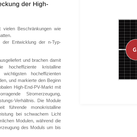
eckung der High-
t vielen Beschränkungen wie
atten.
n der Entwicklung der n-Typ-
sgeliefert und brachen damit
ocheffiziente kristalline
ichtigsten hocheffizienten
rden, und markierte den Beginn
balen High-End-PV-Markt mit
vorragende Stromerzeugung,
stungs-Verhältnis. Die Module
t führende monokristalline
eistung bei schwachem Licht
ömmlichen Modulen, während die
merzeugung des Moduls um bis