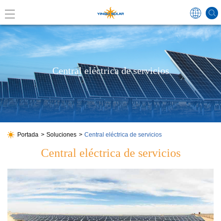
Global
Central eléctrica de servicios
中国
Australi
Japan
Portada
Soluciones
Central eléctrica de servicios
Central eléctrica de servicios
Germa
France
Spain
Poland