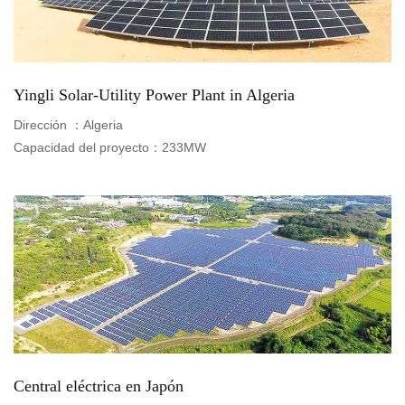
United 
Yingli Solar-Utility Power Plant in Algeria
Portuga
Dirección ：
Algeria
América
Capacidad del proyecto：
233MW
Central eléctrica en Japón