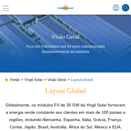
Global
Visão Geral
Foco em Fotovoltaico por 24 anos Liderança pelo
Desenvolvimento da Indústria
中国
Australi
Japan
Portal
Yingli Solar
Visão Geral
Layout Global
Layout Global
Germa
Globalmente, os módulos FV de 30 GW da Yingli Solar fornecem
France
a energia verde constante aos clientes em mais de 100 países e
regiões, incluindo Alemanha, Espanha, Itália, Grécia, França,
Spain
Coréia, Japão, Brasil, Austrália, África do Sul, México e EUA.
Poland