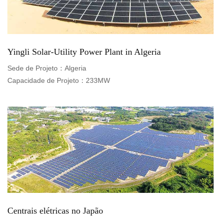
United 
Yingli Solar-Utility Power Plant in Algeria
Portuga
Sede de Projeto：
Algeria
América
Capacidade de Projeto：
233MW
Centrais elétricas no Japão