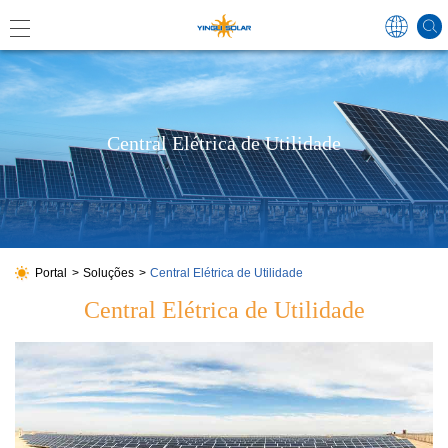
Global
Central Elétrica de Utilidade
中国
Australi
Japan
Portal
Soluções
Central Elétrica de Utilidade
Central Elétrica de Utilidade
Germa
France
Spain
Poland